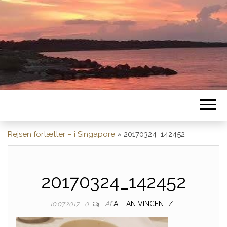
Rejsen fortætter – i Singapore
»
20170324_142452
20170324_142452
Af
ALLAN VINCENTZ
10.07.2017
0