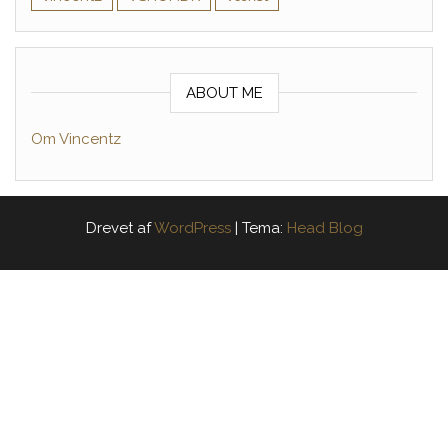
ABOUT ME
Om Vincentz
Drevet af
WordPress
|
Tema:
Head Blog