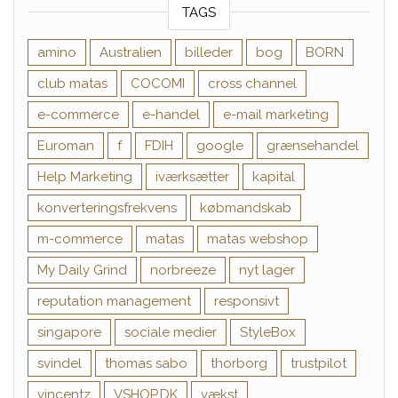
TAGS
amino
Australien
billeder
bog
BORN
club matas
COCOMI
cross channel
e-commerce
e-handel
e-mail marketing
Euroman
f
FDIH
google
grænsehandel
Help Marketing
iværksætter
kapital
konverteringsfrekvens
købmandskab
m-commerce
matas
matas webshop
My Daily Grind
norbreeze
nyt lager
reputation management
responsivt
singapore
sociale medier
StyleBox
svindel
thomas sabo
thorborg
trustpilot
vincentz
VSHOP.DK
vækst