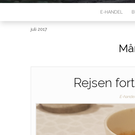
E-HANDEL
B
juli 2017
Må
Rejsen for
E-hande