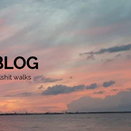
BLOG
shit walks