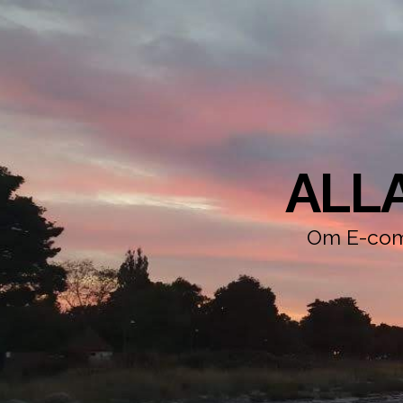
ALL
Om E-comm