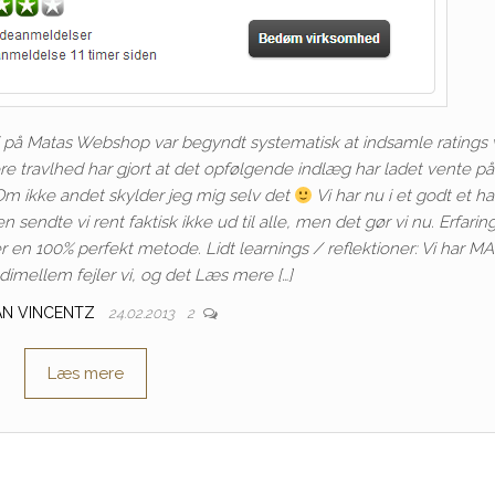
vi på Matas Webshop var begyndt systematisk at indsamle ratings 
ere travlhed har gjort at det opfølgende indlæg har ladet vente på 
Om ikke andet skylder jeg mig selv det
Vi har nu i et godt et ha
 sendte vi rent faktisk ikke ud til alle, men det gør vi nu. Erfari
r en 100% perfekt metode. Lidt learnings / reflektioner: Vi har 
dimellem fejler vi, og det Læs mere […]
AN VINCENTZ
24.02.2013
2
Læs mere