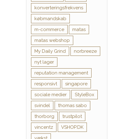
konverteringsfrekvens
købmandskab
m-commerce
matas
matas webshop
My Daily Grind
norbreeze
nyt lager
reputation management
responsivt
singapore
sociale medier
StyleBox
svindel
thomas sabo
thorborg
trustpilot
vincentz
VSHOP.DK
vækst