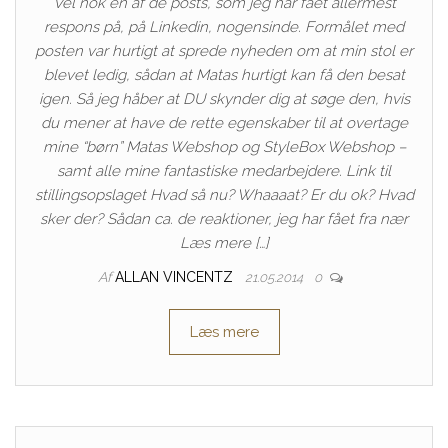
Vel nok en af de posts, som jeg har fået allermest
respons på, på Linkedin, nogensinde. Formålet med
posten var hurtigt at sprede nyheden om at min stol er
blevet ledig, sådan at Matas hurtigt kan få den besat
igen. Så jeg håber at DU skynder dig at søge den, hvis
du mener at have de rette egenskaber til at overtage
mine “børn” Matas Webshop og StyleBox Webshop –
samt alle mine fantastiske medarbejdere. Link til
stillingsopslaget Hvad så nu? Whaaaat? Er du ok? Hvad
sker der? Sådan ca. de reaktioner, jeg har fået fra nær
Læs mere […]
Af
ALLAN VINCENTZ
21.05.2014
0
Læs mere