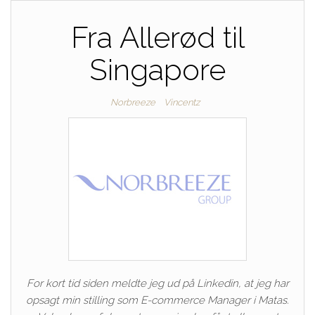
Fra Allerød til
Singapore
Norbreeze
Vincentz
For kort tid siden meldte jeg ud på Linkedin, at jeg har
opsagt min stilling som E-commerce Manager i Matas.