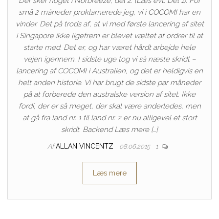
Der sker noget i Norbreeze, del 2. (Læs evt. Del 1). For
små 2 måneder proklamerede jeg, vi i COCOMI har en
vinder. Det på trods af, at vi med første lancering af sitet
i Singapore ikke ligefrem er blevet væltet af ordrer til at
starte med. Det er, og har været hårdt arbejde hele
vejen igennem. I sidste uge tog vi så næste skridt –
lancering af COCOMI i Australien, og det er heldigvis en
helt anden historie. Vi har brugt de sidste par måneder
på at forberede den australske version af sitet. Ikke
fordi, der er så meget, der skal være anderledes, men
at gå fra land nr. 1 til land nr. 2 er nu alligevel et stort
skridt. Backend Læs mere […]
Af
ALLAN VINCENTZ
08.06.2015
1
Læs mere