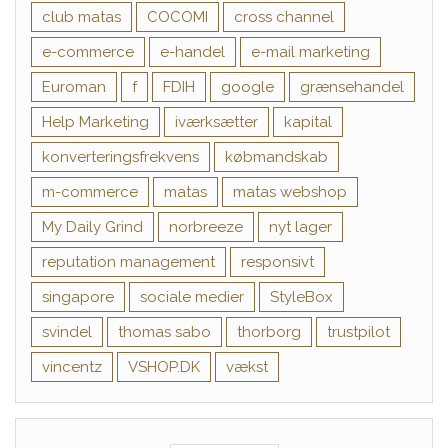
club matas
COCOMI
cross channel
e-commerce
e-handel
e-mail marketing
Euroman
f
FDIH
google
grænsehandel
Help Marketing
iværksætter
kapital
konverteringsfrekvens
købmandskab
m-commerce
matas
matas webshop
My Daily Grind
norbreeze
nyt lager
reputation management
responsivt
singapore
sociale medier
StyleBox
svindel
thomas sabo
thorborg
trustpilot
vincentz
VSHOP.DK
vækst