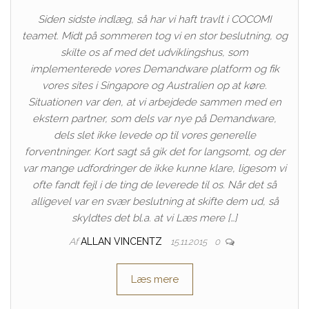
Siden sidste indlæg, så har vi haft travlt i COCOMI
teamet. Midt på sommeren tog vi en stor beslutning, og
skilte os af med det udviklingshus, som
implementerede vores Demandware platform og fik
vores sites i Singapore og Australien op at køre.
Situationen var den, at vi arbejdede sammen med en
ekstern partner, som dels var nye på Demandware,
dels slet ikke levede op til vores generelle
forventninger. Kort sagt så gik det for langsomt, og der
var mange udfordringer de ikke kunne klare, ligesom vi
ofte fandt fejl i de ting de leverede til os. Når det så
alligevel var en svær beslutning at skifte dem ud, så
skyldtes det bl.a. at vi Læs mere […]
Af
ALLAN VINCENTZ
15.11.2015
0
Læs mere