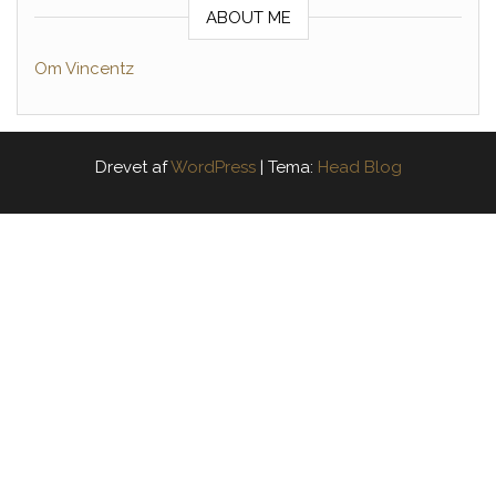
ABOUT ME
Om Vincentz
Drevet af
WordPress
|
Tema:
Head Blog