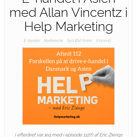
med Allan Vincentz i
Help Marketing
E-handel
Norbreeze
Syd Øst Asien
Vincentz
I efteråret var jeg med i episode 112(!) af Eric Ziengs