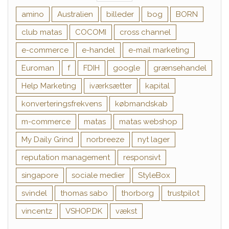
amino
Australien
billeder
bog
BORN
club matas
COCOMI
cross channel
e-commerce
e-handel
e-mail marketing
Euroman
f
FDIH
google
grænsehandel
Help Marketing
iværksætter
kapital
konverteringsfrekvens
købmandskab
m-commerce
matas
matas webshop
My Daily Grind
norbreeze
nyt lager
reputation management
responsivt
singapore
sociale medier
StyleBox
svindel
thomas sabo
thorborg
trustpilot
vincentz
VSHOP.DK
vækst