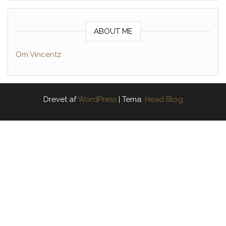
ABOUT ME
Om Vincentz
Drevet af
WordPress
|
Tema:
Head Blog