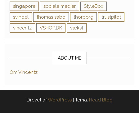
singapore
sociale medier
StyleBox
svindel
thomas sabo
thorborg
trustpilot
vincentz
VSHOP.DK
vækst
ABOUT ME
Om Vincentz
Drevet af
WordPress
|
Tema:
Head Blog