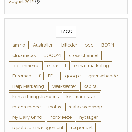
august 2012
(5)
TAGS
amino
Australien
billeder
bog
BORN
club matas
COCOMI
cross channel
e-commerce
e-handel
e-mail marketing
Euroman
f
FDIH
google
grænsehandel
Help Marketing
iværksætter
kapital
konverteringsfrekvens
købmandskab
m-commerce
matas
matas webshop
My Daily Grind
norbreeze
nyt lager
reputation management
responsivt