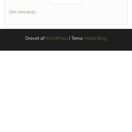
Om Vincentz
Drevet af
WordPress
|
Tema:
Head Blog