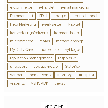
e-commerce
e-handel
e-mail marketing
Euroman
f
FDIH
google
grænsehandel
Help Marketing
iværksætter
kapital
konverteringsfrekvens
købmandskab
m-commerce
matas
matas webshop
My Daily Grind
norbreeze
nyt lager
reputation management
responsivt
singapore
sociale medier
StyleBox
svindel
thomas sabo
thorborg
trustpilot
vincentz
VSHOP.DK
vækst
ABOUT ME