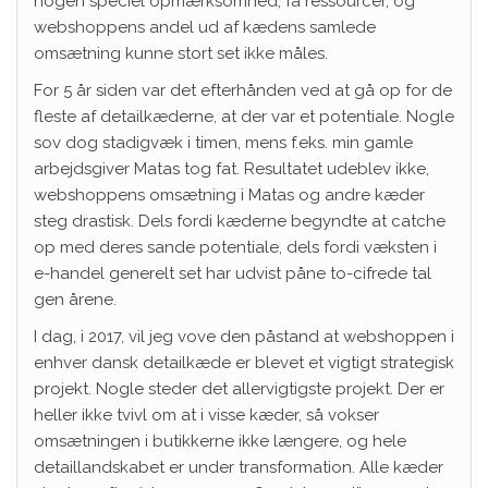
nogen speciel opmærksomhed, få ressourcer, og
webshoppens andel ud af kædens samlede
omsætning kunne stort set ikke måles.
For 5 år siden var det efterhånden ved at gå op for de
fleste af detailkæderne, at der var et potentiale. Nogle
sov dog stadigvæk i timen, mens f.eks. min gamle
arbejdsgiver Matas tog fat. Resultatet udeblev ikke,
webshoppens omsætning i Matas og andre kæder
steg drastisk. Dels fordi kæderne begyndte at catche
op med deres sande potentiale, dels fordi væksten i
e-handel generelt set har udvist påne to-cifrede tal
gen årene.
I dag, i 2017, vil jeg vove den påstand at webshoppen i
enhver dansk detailkæde er blevet et vigtigt strategisk
projekt. Nogle steder det allervigtigste projekt. Der er
heller ikke tvivl om at i visse kæder, så vokser
omsætningen i butikkerne ikke længere, og hele
detaillandskabet er under transformation. Alle kæder