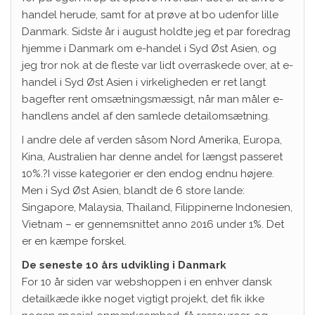
handel herude, samt for at prøve at bo udenfor lille
Danmark. Sidste år i august holdte jeg et par foredrag
hjemme i Danmark om e-handel i Syd Øst Asien, og
jeg tror nok at de fleste var lidt overraskede over, at e-
handel i Syd Øst Asien i virkeligheden er ret langt
bagefter rent omsætningsmæssigt, når man måler e-
handlens andel af den samlede detailomsætning.
I andre dele af verden såsom Nord Amerika, Europa,
Kina, Australien har denne andel for længst passeret
10%.?I visse kategorier er den endog endnu højere.
Men i Syd Øst Asien, blandt de 6 store lande:
Singapore, Malaysia, Thailand, Filippinerne Indonesien,
Vietnam – er gennemsnittet anno 2016 under 1%. Det
er en kæmpe forskel.
De seneste 10 års udvikling i Danmark
For 10 år siden var webshoppen i en enhver dansk
detailkæde ikke noget vigtigt projekt, det fik ikke