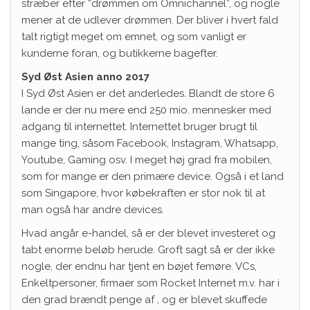
stræber efter “drømmen om Omnichannel”, og nogle
mener at de udlever drømmen. Der bliver i hvert fald
talt rigtigt meget om emnet, og som vanligt er
kunderne foran, og butikkerne bagefter.
Syd Øst Asien anno 2017
I Syd Øst Asien er det anderledes. Blandt de store 6
lande er der nu mere end 250 mio. mennesker med
adgang til internettet. Internettet bruger brugt til
mange ting, såsom Facebook, Instagram, Whatsapp,
Youtube, Gaming osv. I meget høj grad fra mobilen,
som for mange er den primære device. Også i et land
som Singapore, hvor købekraften er stor nok til at
man også har andre devices.
Hvad angår e-handel, så er der blevet investeret og
tabt enorme beløb herude. Groft sagt så er der ikke
nogle, der endnu har tjent en bøjet femøre. VCs,
Enkeltpersoner, firmaer som Rocket Internet m.v. har i
den grad brændt penge af , og er blevet skuffede