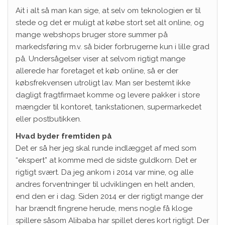
Ait i alt så man kan sige, at selv om teknologien er til
stede og det er muligt at købe stort set alt online, og
mange webshops bruger store summer på
markedsføring m.v. så bider forbrugerne kun i lille grad
på. Undersågelser viser at selvom rigtigt mange
allerede har foretaget et køb online, så er der
købsfrekvensen utroligt lav. Man ser bestemt ikke
dagligt fragtfirmaet komme og levere pakker i store
mængder til kontoret, tankstationen, supermarkedet
eller postbutikken.
Hvad byder fremtiden på
Det er så her jeg skal runde indlægget af med som
“ekspert” at komme med de sidste guldkorn. Det er
rigtigt svært. Da jeg ankom i 2014 var mine, og alle
andres forventninger til udviklingen en helt anden,
end den er i dag. Siden 2014 er der rigtigt mange der
har brændt fingrene herude, mens nogle få kloge
spillere såsom Alibaba har spillet deres kort rigtigt. Der