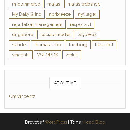
m-commerce
matas
matas webshop
My Daily Grind
norbreeze
nyt lager
reputation management
responsivt
singapore
sociale medier
StyleBox
svindel
thomas sabo
thorborg
trustpilot
vincentz
VSHOP.DK
vækst
ABOUT ME
Om Vincentz
Drevet af
WordPress
|
Tema:
Head Blog