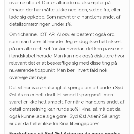
over resultatet. Der er allerede nu eksempler på
firmaer, der har måtte lukke ned igen, sælge fra, eller
lade sig opkøbe. Som nævnt er e-handlens andel af
detailsomætningen under 1%.
Omnichannel, IOT, AR, AI osv. er bestemt også ord,
som man hører tit herude. Jeg er dog ikke helt sikkert
på om alle reelt set forstør hvordan det kan passe ind
i landskabet herude. Man kan nok også diskutere hvor
relevant det er at beskæftige sig med disse ting på
nuværende tidspunkt. Man bør i hvert fald nok
overveje det nøje.
Det vil her være naturligt at spørge om e-handel i Syd
Øst Asien er helt dødt. Et simpelt spørgsmål, men
svaret er ikke helt simpelt. For når e-handlens andel af
detail omsætning kan runde 10% i Kina, så må det da
også kunne lade sige gøre i Syd Øst Asien? Så langt
er der da heller ikke fra Kina til Singapore?
Forskellene på Syd Øst Asien og de mere modne