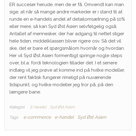
ER succeser herude, men de er få. Omvendt kan man
sige, at når så mange andre markeder er i stand til at
runde en e-handels andel af detailomsætning på 10%
eller mere, så kan Syd Øst Asien selvfølgelig også.
Antallet af mennesker, der har adgang til nettet stiger
hele tiden, middelklassen bliver rigere osv. Så det vil
ske, det er bare et spørgsmålom hvornår og hvordan.
Her vil Syd Øst Asien formentligt springe nogle steps
over, bl.a. fordi teknologien tillader det. I et senere
indlæg vil jeg prøve at komme ind på hvilke modeller,
der rent faktisk fungerer rimeligt på nuværende
tidspunkt, og hvilke modeller jeg tror på, på den
længere bane.
Kategori
E-handel
Syd Øst Asien
e-commerce
e-handel
Syd Øst Asien
Tags