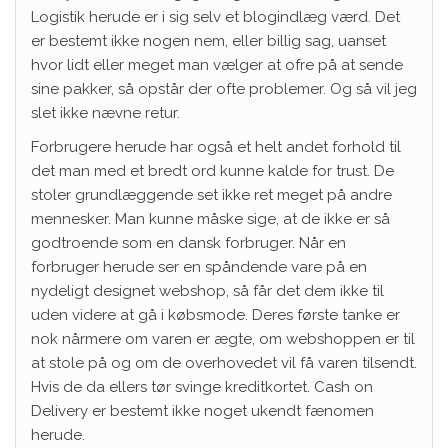
Logistik herude er i sig selv et blogindlæg værd. Det
er bestemt ikke nogen nem, eller billig sag, uanset
hvor lidt eller meget man vælger at ofre på at sende
sine pakker, så opstår der ofte problemer. Og så vil jeg
slet ikke nævne retur.
Forbrugere herude har også et helt andet forhold til
det man med et bredt ord kunne kalde for trust. De
stoler grundlæggende set ikke ret meget på andre
mennesker. Man kunne måske sige, at de ikke er så
godtroende som en dansk forbruger. Når en
forbruger herude ser en spåndende vare på en
nydeligt designet webshop, så får det dem ikke til
uden videre at gå i købsmode. Deres første tanke er
nok nårmere om varen er ægte, om webshoppen er til
at stole på og om de overhovedet vil få varen tilsendt.
Hvis de da ellers tør svinge kreditkortet. Cash on
Delivery er bestemt ikke noget ukendt fænomen
herude.