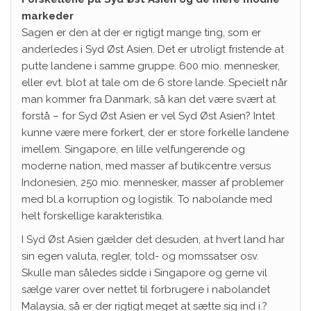
markeder
Sagen er den at der er rigtigt mange ting, som er
anderledes i Syd Øst Asien. Det er utroligt fristende at
putte landene i samme gruppe. 600 mio. mennesker,
eller evt. blot at tale om de 6 store lande. Specielt når
man kommer fra Danmark, så kan det være svært at
forstå – for Syd Øst Asien er vel Syd Øst Asien? Intet
kunne være mere forkert, der er store forkelle landene
imellem. Singapore, en lille velfungerende og
moderne nation, med masser af butikcentre versus
Indonesien, 250 mio. mennesker, masser af problemer
med bl.a korruption og logistik. To nabolande med
helt forskellige karakteristika.
I Syd Øst Asien gælder det desuden, at hvert land har
sin egen valuta, regler, told- og momssatser osv.
Skulle man således sidde i Singapore og gerne vil
sælge varer over nettet til forbrugere i nabolandet
Malaysia, så er der rigtigt meget at sætte sig ind i.?